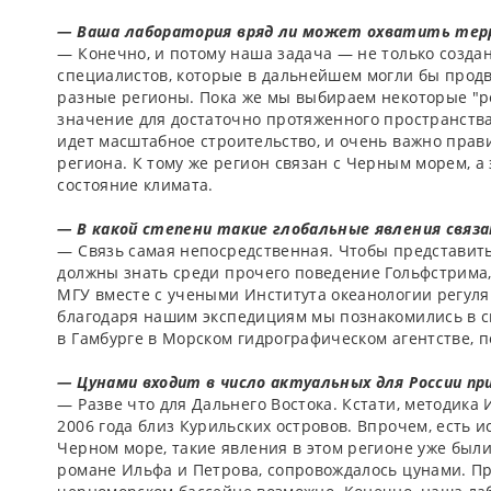
­— Ваша лаборатория вряд ли может охватить тер
— Конечно, и потому наша задача —­ не только созда
специалистов, которые в дальнейшем могли бы прод
разные регионы. Пока же мы выбираем некоторые "р
значение для достаточно протяженного пространства.
идет масштабное строительство, и очень важно прав
региона. К тому же регион связан с Черным морем, а
состояние климата.
—­ В какой степени такие глобальные явления свя
—­ Связь самая непосредственная. Чтобы представит
должны знать среди прочего поведение Гольфстрима,
МГУ вместе с учеными Института океанологии регуля
благодаря нашим экспедициям мы познакомились в с
в Гамбурге в Морском гидрографическом агентстве, 
—­ Цунами входит в число актуальных для России пр
— Разве что для Дальнего Востока. Кстати, методика
2006 года близ Курильских островов. Впрочем, есть 
Черном море, такие явления в этом регионе уже был
романе Ильфа и Петрова, сопровождалось цунами. Пра