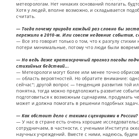
метеорологам. Нет никаких оснований полагать, будт
Хотя у людей, вполне возможно, и складывается подо
считать.
­— Тогда почему природа каждый раз словно бы зас
пережили в 2010-­м. Или совсем недавние события, с
—­ Все это говорит только о том, что к разгулу стихии
потери минимальные, потому что люди были вовремя
­— Но ведь даже краткосрочный прогноз погоды под
стихийных бедствий...
—­ Метеорологи могут более или менее точно обрисов
—­ область вероятностей. Но обратите внимание: одн
сейчас"; другой вопрос —­ тенденция развития той ил
понятна, тогда можно предположить развитие событи
подготовиться к возможным сценариям, продумать че
может и должна помогать в решении подобных задач
—­ Как обстоит дело с такими сценариями в России?
— У нас в стране есть очень хорошие исследовательс
сотрудничаем, в частности, с учеными Института ок
научных учреждений. Вместе с ними, надеюсь, будем