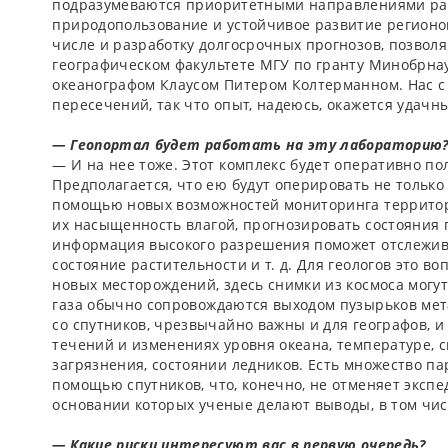
подразумеваются приоритетными направлениями разв
природопользование и устойчивое развитие регионов
числе и разработку долгосрочных прогнозов, позвол
географическом факультете МГУ по гранту Минобрнау
океанографом Клаусом Питером Колтерманном. Нас с
пересечений, так что опыт, надеюсь, окажется удачн
—­ Геопортал будет работать на эту лабораторию
—­ И на нее тоже. Этот комплекс будет оперативно 
Предполагается, что ею будут оперировать не только 
помощью новых возможностей мониторинга территори
их насыщенность влагой, прогнозировать состояния 
информация высокого разрешения поможет отслежива
состояние растительности и т. д. Для геологов это 
новых месторождений, здесь снимки из космоса мог
газа обычно сопровождаются выходом пузырьков мета
со спутников, чрезвычайно важны и для географов, и
течений и изменениях уровня океана, температуре, с
загрязнения, состоянии ледников. Есть множество п
помощью спутников, что, конечно, не отменяет экспе
основании которых ученые делают выводы, в том чис
—­ Какие риски интересуют вас в первую очередь?