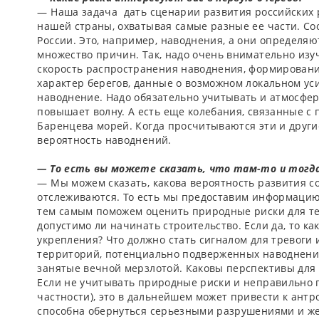
— Наша задача ­ дать сценарии развития российских
нашей страны, охватывая самые разные ее части. Со
России. Это, например, наводнения, а они определя
множество причин. Так, надо очень внимательно изуч
скорость распространения наводнения, формировани
характер берегов, данные о возможном локальном ус
наводнение. Надо обязательно учитывать и атмосфер
повышает волну. А есть еще колебания, связанные с 
Баренцева морей. Когда просчитываются эти и други
вероятность наводнений.
—­ То есть вы можете сказать, что там-­то и тогда
— Мы можем сказать, какова вероятность развития с
отслеживаются. То есть мы предоставим информацию
тем самым поможем оценить природные риски для те
допустимо ли начинать строительство. Если да, то ка
укрепления? Что должно стать сигналом для тревоги и
территорий, потенциально подверженных наводнения
занятые вечной мерзлотой. Каковы перспективы для 
Если не учитывать природные риски и неправильно п
частности), это в дальнейшем может привести к ант
способна обернуться серьезными разрушениями и ж